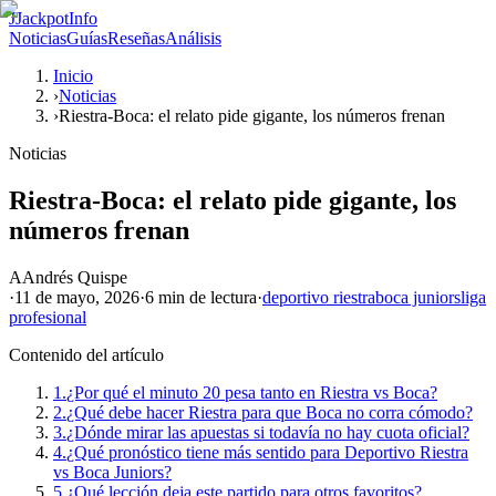
J
JackpotInfo
Noticias
Guías
Reseñas
Análisis
Inicio
›
Noticias
›
Riestra-Boca: el relato pide gigante, los números frenan
Noticias
Riestra-Boca: el relato pide gigante, los
números frenan
A
Andrés Quispe
·
11 de mayo, 2026
·
6 min
de lectura
·
deportivo riestra
boca juniors
liga
profesional
Contenido del artículo
1.
¿Por qué el minuto 20 pesa tanto en Riestra vs Boca?
2.
¿Qué debe hacer Riestra para que Boca no corra cómodo?
3.
¿Dónde mirar las apuestas si todavía no hay cuota oficial?
4.
¿Qué pronóstico tiene más sentido para Deportivo Riestra
vs Boca Juniors?
5.
¿Qué lección deja este partido para otros favoritos?