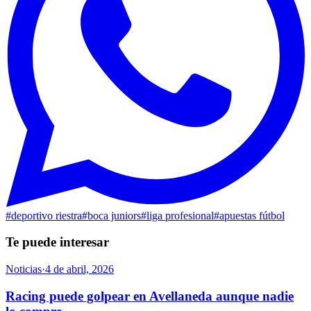
#
deportivo riestra
#
boca juniors
#
liga profesional
#
apuestas fútbol
Te puede interesar
Noticias
·
4 de abril, 2026
Racing puede golpear en Avellaneda aunque nadie