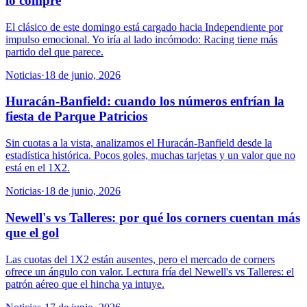
lo compre
El clásico de este domingo está cargado hacia Independiente por
impulso emocional. Yo iría al lado incómodo: Racing tiene más
partido del que parece.
Noticias
·
18 de junio, 2026
Huracán-Banfield: cuando los números enfrían la
fiesta de Parque Patricios
Sin cuotas a la vista, analizamos el Huracán-Banfield desde la
estadística histórica. Pocos goles, muchas tarjetas y un valor que no
está en el 1X2.
Noticias
·
18 de junio, 2026
Newell's vs Talleres: por qué los corners cuentan más
que el gol
Las cuotas del 1X2 están ausentes, pero el mercado de corners
ofrece un ángulo con valor. Lectura fría del Newell's vs Talleres: el
patrón aéreo que el hincha ya intuye.