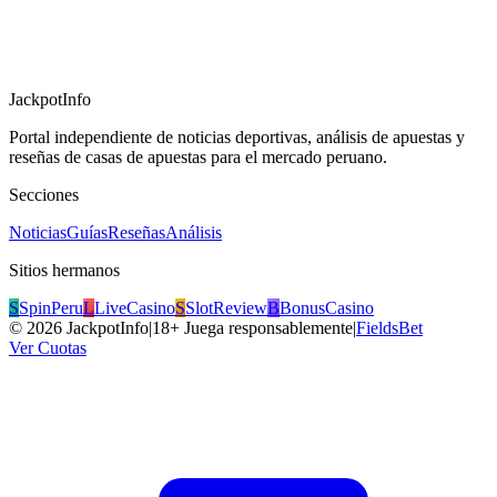
JackpotInfo
Portal independiente de noticias deportivas, análisis de apuestas y
reseñas de casas de apuestas para el mercado peruano.
Secciones
Noticias
Guías
Reseñas
Análisis
Sitios hermanos
S
SpinPeru
L
LiveCasino
S
SlotReview
B
BonusCasino
©
2026
JackpotInfo
|
18+ Juega responsablemente
|
FieldsBet
Ver Cuotas