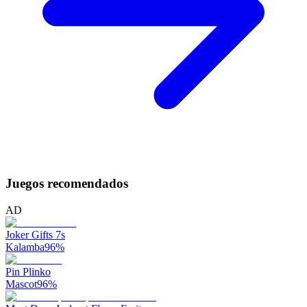
Juegos recomendados
AD
Joker Gifts 7s
Kalamba
96
%
Pin Plinko
Mascot
96
%