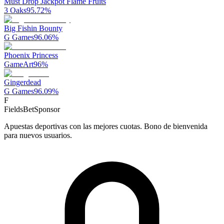
Must Drop Jackpot Flame Fruits
3 Oaks
95.72
%
Big Fishin Bounty
G Games
96.06
%
Phoenix Princess
GameArt
96
%
Gingerdead
G Games
96.09
%
F
FieldsBet
Sponsor
Apuestas deportivas con las mejores cuotas. Bono de bienvenida
para nuevos usuarios.