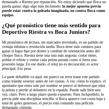
demasiado a Riestra por reputación. No estoy diciendo que Boca no
pueda ganar; digo algo más incómodo:
la mejor apuesta previa
puede estar contra la goleada imaginada, no contra Boca como
equipo.
¿Qué pronóstico tiene más sentido para
Deportivo Riestra vs Boca Juniors?
Mi pronóstico de lectura, sin marcador inventado, es un partido de
ventaja mínima o resolución tardía. Boca tiene más caminos para
ganar si logra fijar por dentro y cambiar de orientación antes del
choque físico. Riestra tiene una ruta más angosta: cortar ritmo,
poblar el rebote y estirar cada pelota parada como si fuera una
posesión larga. En ese duelo, el reloj no es decoración; es actor
principal. Eso pesa.
La parte debatible va aquí: me parece un error tratar este partido
como trámite xeneize antes de ver cuotas. A ver, cómo lo explico. el
apostador que entra solo por nombre se parece al defensor que mira
la pelota y pierde al delantero en la espalda. Puede salir bien una
vez, claro. Pero a largo plazo queda expuesto. Para JackpotInfo, la
previa pide una disciplina sencilla: si Boca aparece con cuota baja y
total de goles generoso, el precio está contando una película
demasiado cómoda.