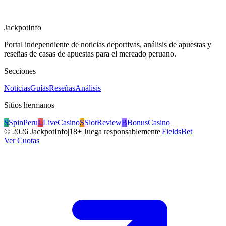
JackpotInfo
Portal independiente de noticias deportivas, análisis de apuestas y
reseñas de casas de apuestas para el mercado peruano.
Secciones
Noticias
Guías
Reseñas
Análisis
Sitios hermanos
S
SpinPeru
L
LiveCasino
S
SlotReview
B
BonusCasino
©
2026
JackpotInfo
|
18+ Juega responsablemente
|
FieldsBet
Ver Cuotas