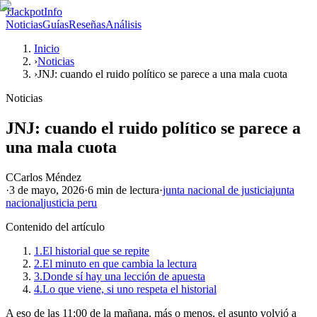
J
JackpotInfo
Noticias
Guías
Reseñas
Análisis
Inicio
›
Noticias
›
JNJ: cuando el ruido político se parece a una mala cuota
Noticias
JNJ: cuando el ruido político se parece a
una mala cuota
C
Carlos Méndez
·
3 de mayo, 2026
·
6 min
de lectura
·
junta nacional de justicia
junta
nacional
justicia peru
Contenido del artículo
1.
El historial que se repite
2.
El minuto en que cambia la lectura
3.
Donde sí hay una lección de apuesta
4.
Lo que viene, si uno respeta el historial
A eso de las 11:00 de la mañana, más o menos, el asunto volvió a