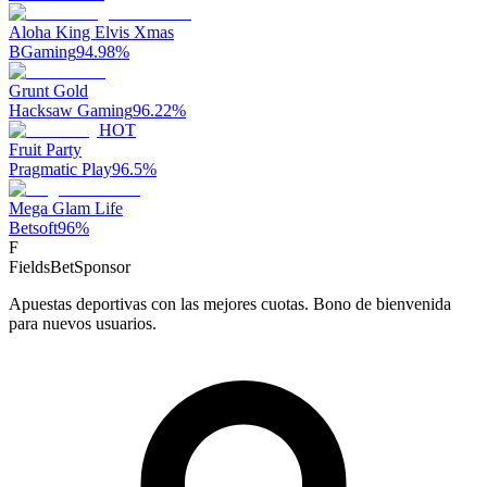
Aloha King Elvis Xmas
BGaming
94.98
%
Grunt Gold
Hacksaw Gaming
96.22
%
HOT
Fruit Party
Pragmatic Play
96.5
%
Mega Glam Life
Betsoft
96
%
F
FieldsBet
Sponsor
Apuestas deportivas con las mejores cuotas. Bono de bienvenida
para nuevos usuarios.