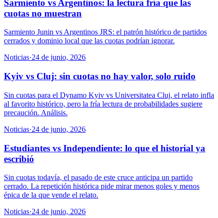
Sarmiento vs Argentinos: la lectura fría que las
cuotas no muestran
Sarmiento Junin vs Argentinos JRS: el patrón histórico de partidos
cerrados y dominio local que las cuotas podrían ignorar.
Noticias
·
24 de junio, 2026
Kyiv vs Cluj: sin cuotas no hay valor, solo ruido
Sin cuotas para el Dynamo Kyiv vs Universitatea Cluj, el relato infla
al favorito histórico, pero la fría lectura de probabilidades sugiere
precaución. Análisis.
Noticias
·
24 de junio, 2026
Estudiantes vs Independiente: lo que el historial ya
escribió
Sin cuotas todavía, el pasado de este cruce anticipa un partido
cerrado. La repetición histórica pide mirar menos goles y menos
épica de la que vende el relato.
Noticias
·
24 de junio, 2026