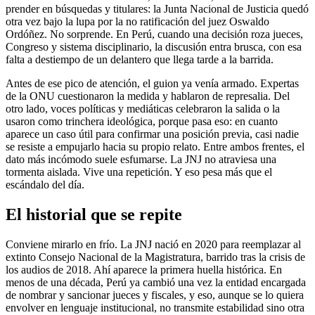
prender en búsquedas y titulares: la Junta Nacional de Justicia quedó
otra vez bajo la lupa por la no ratificación del juez Oswaldo
Ordóñez. No sorprende. En Perú, cuando una decisión roza jueces,
Congreso y sistema disciplinario, la discusión entra brusca, con esa
falta a destiempo de un delantero que llega tarde a la barrida.
Antes de ese pico de atención, el guion ya venía armado. Expertas
de la ONU cuestionaron la medida y hablaron de represalia. Del
otro lado, voces políticas y mediáticas celebraron la salida o la
usaron como trinchera ideológica, porque pasa eso: en cuanto
aparece un caso útil para confirmar una posición previa, casi nadie
se resiste a empujarlo hacia su propio relato. Entre ambos frentes, el
dato más incómodo suele esfumarse. La JNJ no atraviesa una
tormenta aislada. Vive una repetición. Y eso pesa más que el
escándalo del día.
El historial que se repite
Conviene mirarlo en frío. La JNJ nació en 2020 para reemplazar al
extinto Consejo Nacional de la Magistratura, barrido tras la crisis de
los audios de 2018. Ahí aparece la primera huella histórica. En
menos de una década, Perú ya cambió una vez la entidad encargada
de nombrar y sancionar jueces y fiscales, y eso, aunque se lo quiera
envolver en lenguaje institucional, no transmite estabilidad sino otra