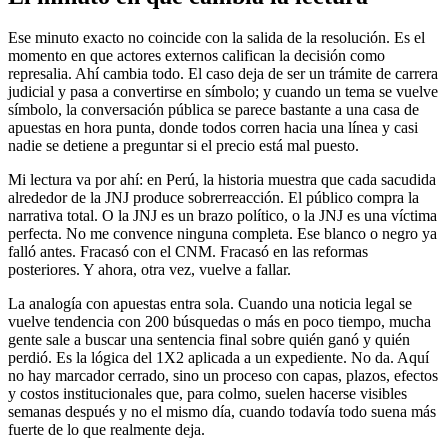
Ese minuto exacto no coincide con la salida de la resolución. Es el
momento en que actores externos califican la decisión como
represalia. Ahí cambia todo. El caso deja de ser un trámite de carrera
judicial y pasa a convertirse en símbolo; y cuando un tema se vuelve
símbolo, la conversación pública se parece bastante a una casa de
apuestas en hora punta, donde todos corren hacia una línea y casi
nadie se detiene a preguntar si el precio está mal puesto.
Mi lectura va por ahí: en Perú, la historia muestra que cada sacudida
alrededor de la JNJ produce sobrerreacción. El público compra la
narrativa total. O la JNJ es un brazo político, o la JNJ es una víctima
perfecta. No me convence ninguna completa. Ese blanco o negro ya
falló antes. Fracasó con el CNM. Fracasó en las reformas
posteriores. Y ahora, otra vez, vuelve a fallar.
La analogía con apuestas entra sola. Cuando una noticia legal se
vuelve tendencia con 200 búsquedas o más en poco tiempo, mucha
gente sale a buscar una sentencia final sobre quién ganó y quién
perdió. Es la lógica del 1X2 aplicada a un expediente. No da. Aquí
no hay marcador cerrado, sino un proceso con capas, plazos, efectos
y costos institucionales que, para colmo, suelen hacerse visibles
semanas después y no el mismo día, cuando todavía todo suena más
fuerte de lo que realmente deja.