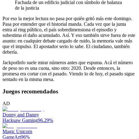
Fachada de un edificio judicial con símbolo de balanza
de la justicia
Por eso la mejor lectura no pasa por quién gritó más este domingo.
Pasa por entender que el historial manda. Cada vez que la junta
entra al ring público, el país sobredimensiona el episodio y
subestima el daño acumulado. Así. Y eso también sirve fuera de este
asunto: en cualquier debate cargado de ruido, la memoria vale más
que el impulso. El apostador serio lo sabe. El ciudadano, también
debería.
JackpotInfo suele mirar números antes que espuma. Acá el número
de peso no es una cuota, sino otro: 2020. Desde entonces, la
promesa era cortar con el pasado. Viendo lo de hoy, el pasado sigue
sentado en la misma mesa.
Juegos recomendados
AD
Donny and Danny
Hacksaw Gaming
96.29
%
Magic Unicorn
GameArt
96
%