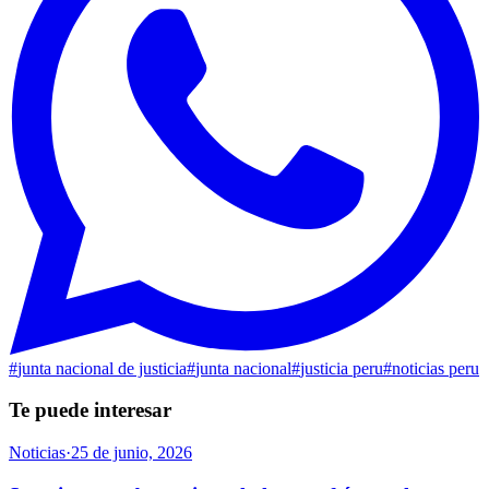
#
junta nacional de justicia
#
junta nacional
#
justicia peru
#
noticias peru
Te puede interesar
Noticias
·
25 de junio, 2026