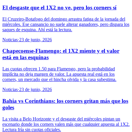
El desgaste que el 1X2 no ve, pero los corners sí
El Cruzeiro-Botafogo del domingo arrastra fatiga de la jornada del
miércoles. Ese cansancio no suele alterar ganadores, pero dispara los
saques de esquina. Ahí está la lectura.
Noticias
·
23 de junio, 2026
Chapecoense-Flamengo: el 1X2 miente y el valor
está en las esquinas
Las cuotas ofrecen 1.50 para Flamengo, pero la probabilidad
implícita no deja margen de valor. La apuesta real está en los
corners, un mercado que el hincha olvida y la casa subestima.
Noticias
·
23 de junio, 2026
Bahia vs Corinthians: los corners gritan más que los
goles
La visita a Belo Horizonte y el desgaste del miércoles pintan un
escenario donde los corners valen más que cualquier apuesta al 1X2.
Lectura fría sin cuotas oficiales.