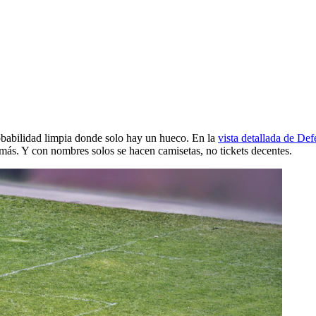
obabilidad limpia donde solo hay un hueco. En la
vista detallada de Def
 más. Y con nombres solos se hacen camisetas, no tickets decentes.