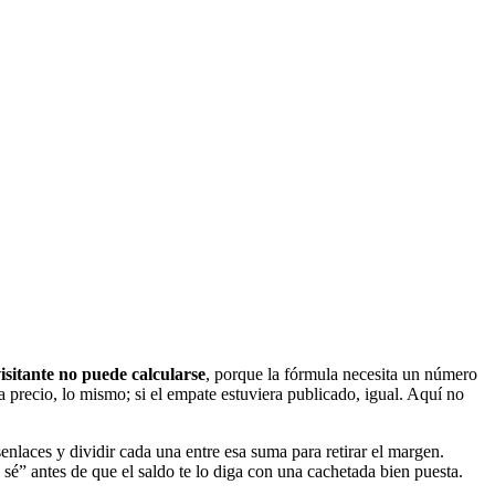
visitante no puede calcularse
, porque la fórmula necesita un número
a precio, lo mismo; si el empate estuviera publicado, igual. Aquí no
nlaces y dividir cada una entre esa suma para retirar el margen.
o sé” antes de que el saldo te lo diga con una cachetada bien puesta.