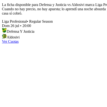
La ficha disponible para Defensa y Justicia vs Aldosivi marca Liga Prof
Cuando no hay precio, no hay apuesta; lo aprendí una noche absurda 
casa sí cobró.
Liga Profesional
•
Regular Season
Dom 26 jul
•
20:00
Defensa Y Justicia
Aldosivi
Ver Cuotas