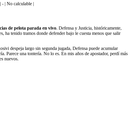
| - | No calculable |
ncias de pelota parada en vivo
. Defensa y Justicia, históricamente,
es, ha tenido tramos donde defender bajo le cuesta menos que salir
Aldosivi despeja largo sin segunda jugada, Defensa puede acumular
fría. Parece una tontería. No lo es. En mis años de apostador, perdí más
nes nuevos.