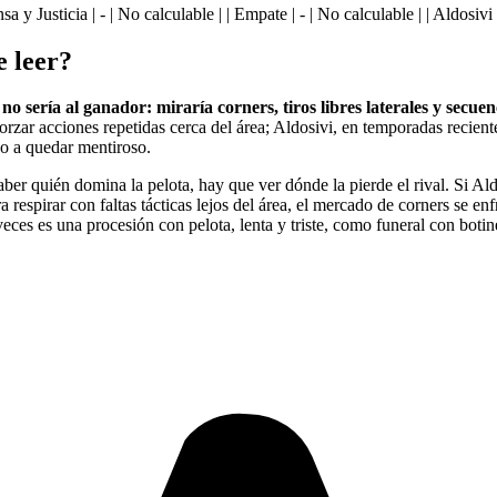
a y Justicia | - | No calculable | | Empate | - | No calculable | | Aldosivi 
e leer?
no sería al ganador: miraría corners, tiros libres laterales y secue
rzar acciones repetidas cerca del área; Aldosivi, en temporadas recient
co a quedar mentiroso.
saber quién domina la pelota, hay que ver dónde la pierde el rival. Si 
respirar con faltas tácticas lejos del área, el mercado de corners se en
veces es una procesión con pelota, lenta y triste, como funeral con boti