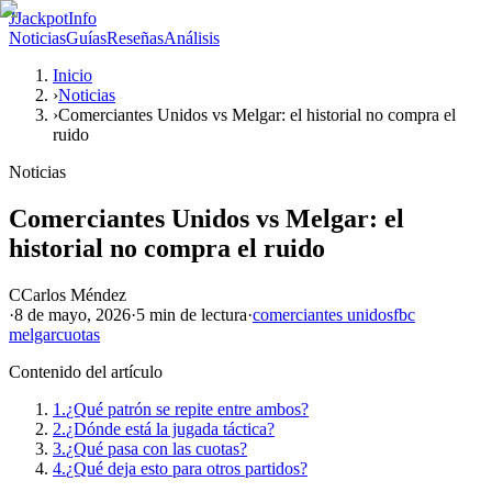
J
JackpotInfo
Noticias
Guías
Reseñas
Análisis
Inicio
›
Noticias
›
Comerciantes Unidos vs Melgar: el historial no compra el
ruido
Noticias
Comerciantes Unidos vs Melgar: el
historial no compra el ruido
C
Carlos Méndez
·
8 de mayo, 2026
·
5 min
de lectura
·
comerciantes unidos
fbc
melgar
cuotas
Contenido del artículo
1.
¿Qué patrón se repite entre ambos?
2.
¿Dónde está la jugada táctica?
3.
¿Qué pasa con las cuotas?
4.
¿Qué deja esto para otros partidos?