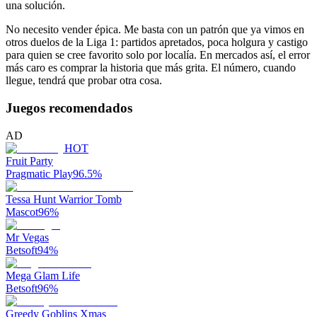
una solución.
No necesito vender épica. Me basta con un patrón que ya vimos en
otros duelos de la Liga 1: partidos apretados, poca holgura y castigo
para quien se cree favorito solo por localía. En mercados así, el error
más caro es comprar la historia que más grita. El número, cuando
llegue, tendrá que probar otra cosa.
Juegos recomendados
AD
HOT
Fruit Party
Pragmatic Play
96.5
%
Tessa Hunt Warrior Tomb
Mascot
96
%
Mr Vegas
Betsoft
94
%
Mega Glam Life
Betsoft
96
%
Greedy Goblins Xmas