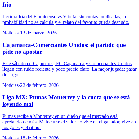
frío
Lectura fría del Fluminense vs Vitoria: sin cuotas publicadas, la
probabilidad no se calcula y el relato del favorito queda desnudo.
Noticias
·
13 de marzo, 2026
Cajamarca-Comerciantes Unidos: el partido que
pide no apostar
Este sábado en Cajamarca, FC Cajamarca y Comerciantes Unidos
llegan con ruido reciente y poco precio claro. La mejor jugada: pasar
de largo.
Noticias
·
22 de febrero, 2026
Liga MX: Pumas-Monterrey y la cuota que se está
leyendo mal
Pumas recibe a Monterrey en un duelo que el mercado está
apretando de más. Mi lectura: el valor no vive en el ganador, vive en
los goles y el ritmo.
Noticias
·
18 de febrero, 2026