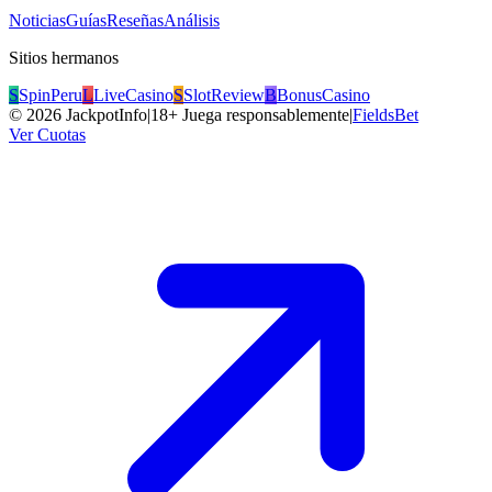
Noticias
Guías
Reseñas
Análisis
Sitios hermanos
S
SpinPeru
L
LiveCasino
S
SlotReview
B
BonusCasino
©
2026
JackpotInfo
|
18+ Juega responsablemente
|
FieldsBet
Ver Cuotas