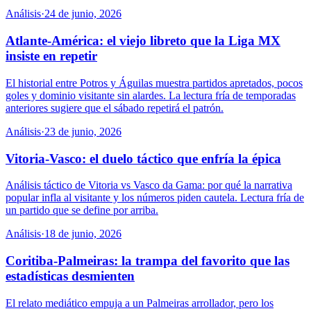
Análisis
·
24 de junio, 2026
Atlante-América: el viejo libreto que la Liga MX
insiste en repetir
El historial entre Potros y Águilas muestra partidos apretados, pocos
goles y dominio visitante sin alardes. La lectura fría de temporadas
anteriores sugiere que el sábado repetirá el patrón.
Análisis
·
23 de junio, 2026
Vitoria-Vasco: el duelo táctico que enfría la épica
Análisis táctico de Vitoria vs Vasco da Gama: por qué la narrativa
popular infla al visitante y los números piden cautela. Lectura fría de
un partido que se define por arriba.
Análisis
·
18 de junio, 2026
Coritiba-Palmeiras: la trampa del favorito que las
estadísticas desmienten
El relato mediático empuja a un Palmeiras arrollador, pero los