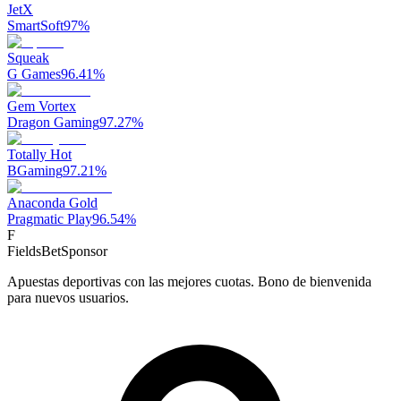
JetX
SmartSoft
97
%
Squeak
G Games
96.41
%
Gem Vortex
Dragon Gaming
97.27
%
Totally Hot
BGaming
97.21
%
Anaconda Gold
Pragmatic Play
96.54
%
F
FieldsBet
Sponsor
Apuestas deportivas con las mejores cuotas. Bono de bienvenida
para nuevos usuarios.