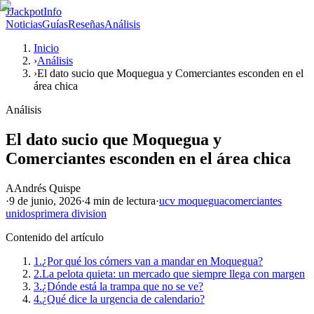
J
JackpotInfo
Noticias
Guías
Reseñas
Análisis
Inicio
›
Análisis
›
El dato sucio que Moquegua y Comerciantes esconden en el
área chica
Análisis
El dato sucio que Moquegua y
Comerciantes esconden en el área chica
A
Andrés Quispe
·
9 de junio, 2026
·
4 min
de lectura
·
ucv moquegua
comerciantes
unidos
primera division
Contenido del artículo
1.
¿Por qué los córners van a mandar en Moquegua?
2.
La pelota quieta: un mercado que siempre llega con margen
3.
¿Dónde está la trampa que no se ve?
4.
¿Qué dice la urgencia de calendario?