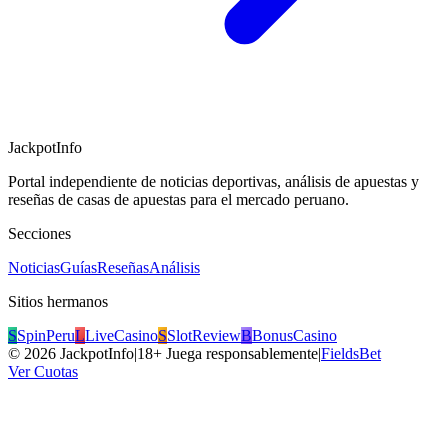
JackpotInfo
Portal independiente de noticias deportivas, análisis de apuestas y
reseñas de casas de apuestas para el mercado peruano.
Secciones
Noticias
Guías
Reseñas
Análisis
Sitios hermanos
S
SpinPeru
L
LiveCasino
S
SlotReview
B
BonusCasino
©
2026
JackpotInfo
|
18+ Juega responsablemente
|
FieldsBet
Ver Cuotas