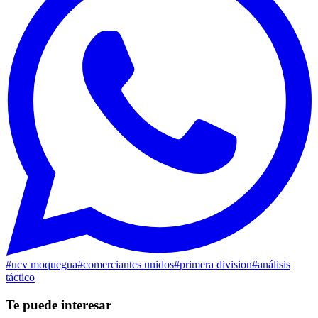
#
ucv moquegua
#
comerciantes unidos
#
primera division
#
análisis
táctico
Te puede interesar