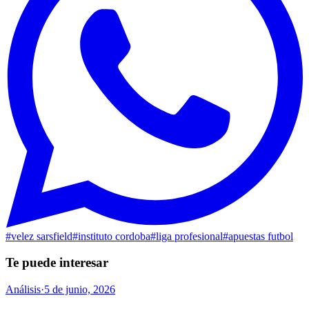
#
velez sarsfield
#
instituto cordoba
#
liga profesional
#
apuestas futbol
Te puede interesar
Análisis
·
5 de junio, 2026