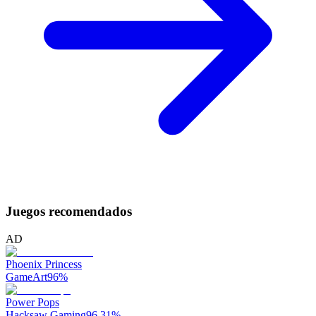
Juegos recomendados
AD
Phoenix Princess
GameArt
96
%
Power Pops
Hacksaw Gaming
96.31
%