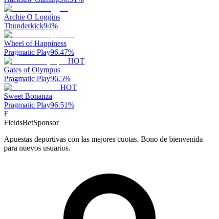
Archie O Loggins
Thunderkick
94
%
Wheel of Happiness
Pragmatic Play
96.47
%
HOT
Gates of Olympus
Pragmatic Play
96.5
%
HOT
Sweet Bonanza
Pragmatic Play
96.51
%
F
FieldsBet
Sponsor
Apuestas deportivas con las mejores cuotas. Bono de bienvenida
para nuevos usuarios.