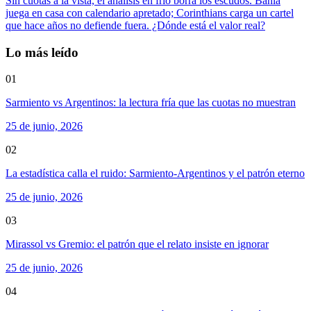
Sin cuotas a la vista, el análisis en frío borra los escudos. Bahia
juega en casa con calendario apretado; Corinthians carga un cartel
que hace años no defiende fuera. ¿Dónde está el valor real?
Lo más leído
01
Sarmiento vs Argentinos: la lectura fría que las cuotas no muestran
25 de junio, 2026
02
La estadística calla el ruido: Sarmiento-Argentinos y el patrón eterno
25 de junio, 2026
03
Mirassol vs Gremio: el patrón que el relato insiste en ignorar
25 de junio, 2026
04