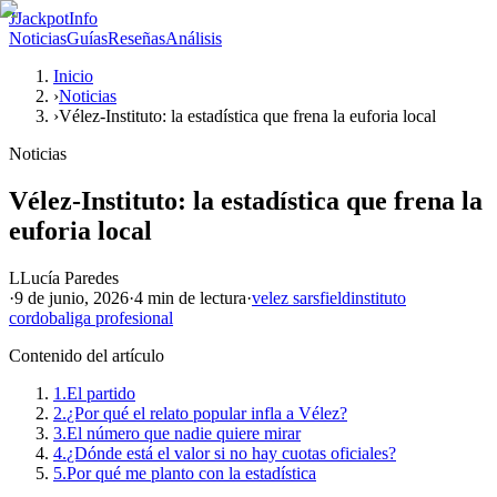
J
JackpotInfo
Noticias
Guías
Reseñas
Análisis
Inicio
›
Noticias
›
Vélez-Instituto: la estadística que frena la euforia local
Noticias
Vélez-Instituto: la estadística que frena la
euforia local
L
Lucía Paredes
·
9 de junio, 2026
·
4 min
de lectura
·
velez sarsfield
instituto
cordoba
liga profesional
Contenido del artículo
1.
El partido
2.
¿Por qué el relato popular infla a Vélez?
3.
El número que nadie quiere mirar
4.
¿Dónde está el valor si no hay cuotas oficiales?
5.
Por qué me planto con la estadística