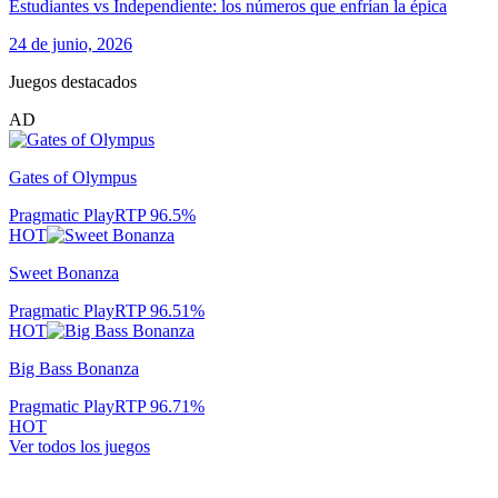
Estudiantes vs Independiente: los números que enfrían la épica
24 de junio, 2026
Juegos destacados
AD
Gates of Olympus
Pragmatic Play
RTP
96.5
%
HOT
Sweet Bonanza
Pragmatic Play
RTP
96.51
%
HOT
Big Bass Bonanza
Pragmatic Play
RTP
96.71
%
HOT
Ver todos los juegos