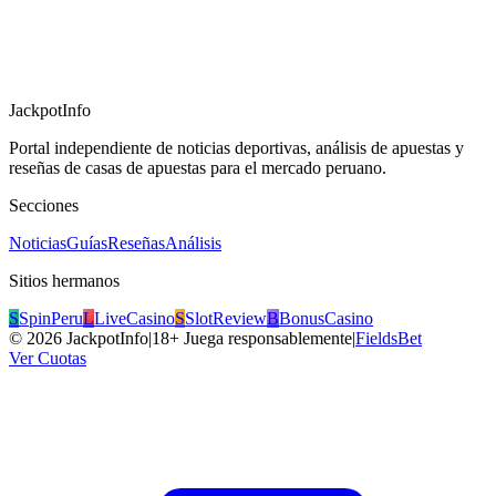
JackpotInfo
Portal independiente de noticias deportivas, análisis de apuestas y
reseñas de casas de apuestas para el mercado peruano.
Secciones
Noticias
Guías
Reseñas
Análisis
Sitios hermanos
S
SpinPeru
L
LiveCasino
S
SlotReview
B
BonusCasino
©
2026
JackpotInfo
|
18+ Juega responsablemente
|
FieldsBet
Ver Cuotas