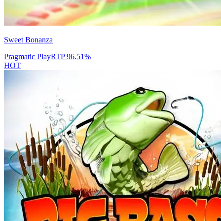
Sweet Bonanza
Pragmatic Play
RTP
96.51
%
HOT