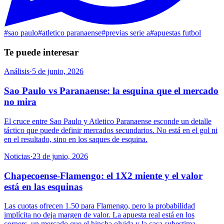
#
sao paulo
#
atletico paranaense
#
previas serie a
#
apuestas futbol
Te puede interesar
Análisis
·
5 de junio, 2026
Sao Paulo vs Paranaense: la esquina que el mercado
no mira
El cruce entre Sao Paulo y Atletico Paranaense esconde un detalle
táctico que puede definir mercados secundarios. No está en el gol ni
en el resultado, sino en los saques de esquina.
Noticias
·
23 de junio, 2026
Chapecoense-Flamengo: el 1X2 miente y el valor
está en las esquinas
Las cuotas ofrecen 1.50 para Flamengo, pero la probabilidad
implícita no deja margen de valor. La apuesta real está en los
corners, un mercado que el hincha olvida y la casa subestima.