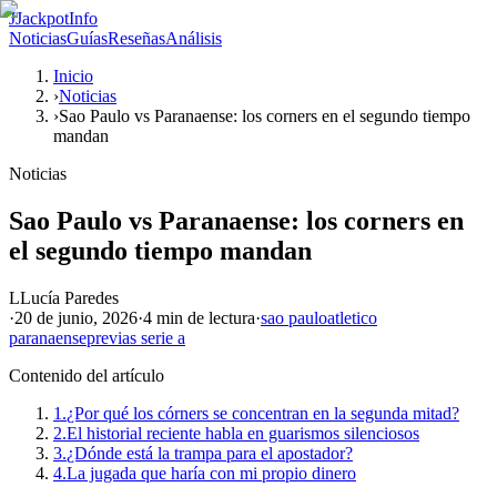
J
JackpotInfo
Noticias
Guías
Reseñas
Análisis
Inicio
›
Noticias
›
Sao Paulo vs Paranaense: los corners en el segundo tiempo
mandan
Noticias
Sao Paulo vs Paranaense: los corners en
el segundo tiempo mandan
L
Lucía Paredes
·
20 de junio, 2026
·
4 min
de lectura
·
sao paulo
atletico
paranaense
previas serie a
Contenido del artículo
1.
¿Por qué los córners se concentran en la segunda mitad?
2.
El historial reciente habla en guarismos silenciosos
3.
¿Dónde está la trampa para el apostador?
4.
La jugada que haría con mi propio dinero