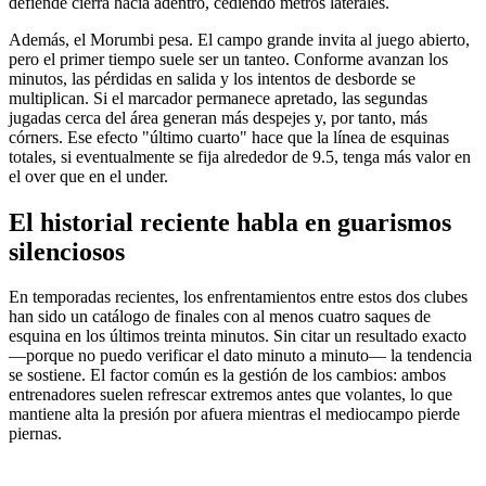
defiende cierra hacia adentro, cediendo metros laterales.
Además, el Morumbi pesa. El campo grande invita al juego abierto,
pero el primer tiempo suele ser un tanteo. Conforme avanzan los
minutos, las pérdidas en salida y los intentos de desborde se
multiplican. Si el marcador permanece apretado, las segundas
jugadas cerca del área generan más despejes y, por tanto, más
córners. Ese efecto "último cuarto" hace que la línea de esquinas
totales, si eventualmente se fija alrededor de 9.5, tenga más valor en
el over que en el under.
El historial reciente habla en guarismos
silenciosos
En temporadas recientes, los enfrentamientos entre estos dos clubes
han sido un catálogo de finales con al menos cuatro saques de
esquina en los últimos treinta minutos. Sin citar un resultado exacto
—porque no puedo verificar el dato minuto a minuto— la tendencia
se sostiene. El factor común es la gestión de los cambios: ambos
entrenadores suelen refrescar extremos antes que volantes, lo que
mantiene alta la presión por afuera mientras el mediocampo pierde
piernas.