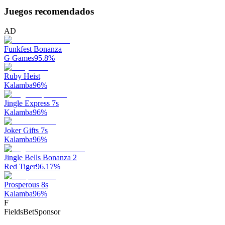
Juegos recomendados
AD
Funkfest Bonanza
G Games
95.8
%
Ruby Heist
Kalamba
96
%
Jingle Express 7s
Kalamba
96
%
Joker Gifts 7s
Kalamba
96
%
Jingle Bells Bonanza 2
Red Tiger
96.17
%
Prosperous 8s
Kalamba
96
%
F
FieldsBet
Sponsor