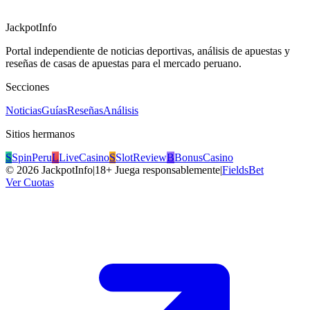
JackpotInfo
Portal independiente de noticias deportivas, análisis de apuestas y
reseñas de casas de apuestas para el mercado peruano.
Secciones
Noticias
Guías
Reseñas
Análisis
Sitios hermanos
S
SpinPeru
L
LiveCasino
S
SlotReview
B
BonusCasino
©
2026
JackpotInfo
|
18+ Juega responsablemente
|
FieldsBet
Ver Cuotas