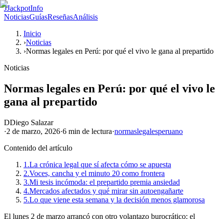
J
JackpotInfo
Noticias
Guías
Reseñas
Análisis
Inicio
›
Noticias
›
Normas legales en Perú: por qué el vivo le gana al prepartido
Noticias
Normas legales en Perú: por qué el vivo le
gana al prepartido
D
Diego Salazar
·
2 de marzo, 2026
·
6 min
de lectura
·
normas
legales
peruano
Contenido del artículo
1.
La crónica legal que sí afecta cómo se apuesta
2.
Voces, cancha y el minuto 20 como frontera
3.
Mi tesis incómoda: el prepartido premia ansiedad
4.
Mercados afectados y qué mirar sin autoengañarte
5.
Lo que viene esta semana y la decisión menos glamorosa
El lunes 2 de marzo arrancó con otro volantazo burocrático: el