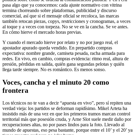
pasa algo que ya conocemos: cada ajuste normativo con vitrina
termina chorreando sobre plataformas, publicidad y discurso
comercial, así que si el mensaje oficial se recoloca, las marcas
también retocan piezas, copys, restricciones y cronogramas, a veces
al toque y a veces con torpeza. No se ve en la cancha. Se ve antes.
En cómo hierve el mercado horas previas.
Y cuando el mercado hierve por relato y no por juego real, el
apostador apurado queda vendido. En prepartido compras
expectativa: nombre grande, camiseta pesada, racha armada para
redes. En vivo, en cambio, compras evidencia: ritmo real, altura de
presión, pérdidas en salida, quién gana segundas pelotas y quién
llega tarde siempre. No es romántico. Es menos sonso.
Voces, cancha y el minuto 20 como
frontera
Los técnicos no te van a decir “apuesta en vivo”, pero sí repiten una
verdad vieja: los partidos se deforman rapidísimo. Mikel Arteta ha
insistido más de una vez en que los primeros tramos marcan control
territorial más que posesión cruda, y Arne Slot suele medir daño por
recuperaciones altas, no por pases lindos para la foto. Llevado al
mundo de apuestas, eso pesa bastante, porque entre el 10’ y el 20’ ya