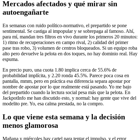
Mercados afectados y qué mirar sin
autoengañarte
En semanas con ruido político-normativo, el prepartido se pone
sentimental. Se castiga al impopular y se sobrepaga al famoso. Ahí,
para mí, mandan tres filtros en vivo durante los primeros 20 minutos:
1) ritmo de recuperaciones en campo rival, 2) calidad del primer
pase tras robo, 3) volumen de centros bloqueados. Si un equipo roba
alto pero devuelve la pelota en dos toques, no hay dominio real. Hay
espuma.
En precio puro, una cuota 1.80 implica cerca de 55.6% de
probabilidad implícita, y 2.20 ronda 45.5%. Parece poca cosa en
pantalla, mmm, pero en práctica esa diferencia separa apostar por
nombre de apostar por lo que realmente está pasando. Yo me bajo
del prepartido cuando la lectura social pesa más que la pelota. En
JackpotInfo me han discutido esto, y normal: hay gente que vive del
modelito pre. Yo, esa calma prestada, no la compro.
Lo que viene esta semana y la decisión
menos glamorosa
Mañana y miércoles hay cartel para tentar el impulso, y el error