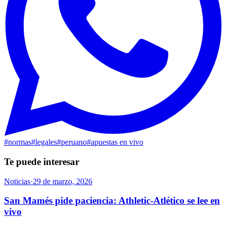
#
normas
#
legales
#
peruano
#
apuestas en vivo
Te puede interesar
Noticias
·
29 de marzo, 2026
San Mamés pide paciencia: Athletic-Atlético se lee en
vivo