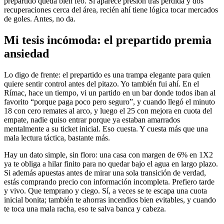
prepartido queda bien feo. Si aparece presión tras pérdida y dos
recuperaciones cerca del área, recién ahí tiene lógica tocar mercados
de goles. Antes, no da.
Mi tesis incómoda: el prepartido premia
ansiedad
Lo digo de frente: el prepartido es una trampa elegante para quien
quiere sentir control antes del pitazo. Yo también fui ahí. En el
Rímac, hace un tiempo, vi un partido en un bar donde todos iban al
favorito “porque paga poco pero seguro”, y cuando llegó el minuto
18 con cero remates al arco, y luego el 25 con mejora en cuota del
empate, nadie quiso entrar porque ya estaban amarrados
mentalmente a su ticket inicial. Eso cuesta. Y cuesta más que una
mala lectura táctica, bastante más.
Hay un dato simple, sin floro: una casa con margen de 6% en 1X2
ya te obliga a hilar finito para no quedar bajo el agua en largo plazo.
Si además apuestas antes de mirar una sola transición de verdad,
estás comprando precio con información incompleta. Prefiero tarde
y vivo. Que temprano y ciego. Sí, a veces se te escapa una cuota
inicial bonita; también te ahorras incendios bien evitables, y cuando
te toca una mala racha, eso te salva banca y cabeza.