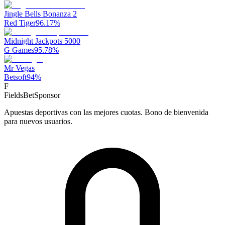
Jingle Bells Bonanza 2
Red Tiger
96.17
%
Midnight Jackpots 5000
G Games
95.78
%
Mr Vegas
Betsoft
94
%
F
FieldsBet
Sponsor
Apuestas deportivas con las mejores cuotas. Bono de bienvenida
para nuevos usuarios.