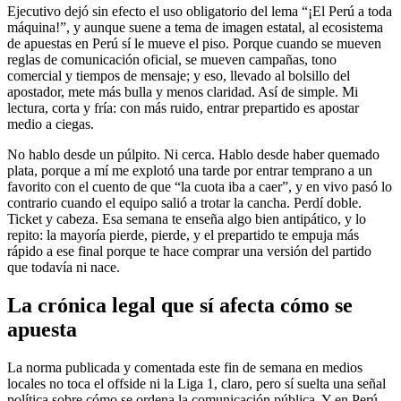
Ejecutivo dejó sin efecto el uso obligatorio del lema “¡El Perú a toda
máquina!”, y aunque suene a tema de imagen estatal, al ecosistema
de apuestas en Perú sí le mueve el piso. Porque cuando se mueven
reglas de comunicación oficial, se mueven campañas, tono
comercial y tiempos de mensaje; y eso, llevado al bolsillo del
apostador, mete más bulla y menos claridad. Así de simple. Mi
lectura, corta y fría: con más ruido, entrar prepartido es apostar
medio a ciegas.
No hablo desde un púlpito. Ni cerca. Hablo desde haber quemado
plata, porque a mí me explotó una tarde por entrar temprano a un
favorito con el cuento de que “la cuota iba a caer”, y en vivo pasó lo
contrario cuando el equipo salió a trotar la cancha. Perdí doble.
Ticket y cabeza. Esa semana te enseña algo bien antipático, y lo
repito: la mayoría pierde, pierde, y el prepartido te empuja más
rápido a ese final porque te hace comprar una versión del partido
que todavía ni nace.
La crónica legal que sí afecta cómo se
apuesta
La norma publicada y comentada este fin de semana en medios
locales no toca el offside ni la Liga 1, claro, pero sí suelta una señal
política sobre cómo se ordena la comunicación pública. Y en Perú