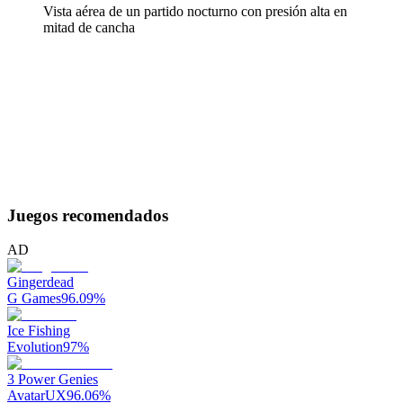
Vista aérea de un partido nocturno con presión alta en
mitad de cancha
Juegos recomendados
AD
Gingerdead
G Games
96.09
%
Ice Fishing
Evolution
97
%
3 Power Genies
AvatarUX
96.06
%