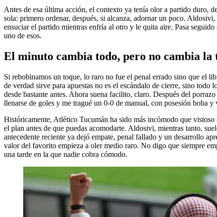
Antes de esa última acción, el contexto ya tenía olor a partido duro, d
sola: primero ordenar, después, si alcanza, adornar un poco. Aldosivi
ensuciar el partido mientras enfría al otro y le quita aire. Pasa segui
uno de esos.
El minuto cambia todo, pero no cambia la 
Si rebobinamos un toque, lo raro no fue el penal errado sino que el li
de verdad sirve para apuestas no es el escándalo de cierre, sino todo 
desde bastante antes. Ahora suena facilito, claro. Después del porr
llenarse de goles y me tragué un 0-0 de manual, con posesión boba y v
Históricamente, Atlético Tucumán ha sido más incómodo que vistoso en e
el plan antes de que puedas acomodarte. Aldosivi, mientras tanto, suele
antecedente reciente ya dejó empate, penal fallado y un desarrollo apr
valor del favorito empieza a oler medio raro. No digo que siempre emp
una tarde en la que nadie cobra cómodo.