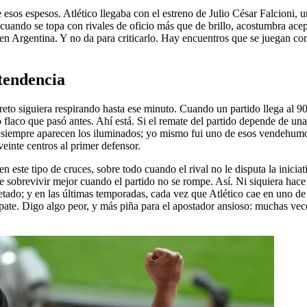
e esos espesos. Atlético llegaba con el estreno de Julio César Falcioni, 
, cuando se topa con rivales de oficio más que de brillo, acostumbra ac
do en Argentina. Y no da para criticarlo. Hay encuentros que se juegan com
tendencia
breto siguiera respirando hasta ese minuto. Cuando un partido llega al 
lo flaco que pasó antes. Ahí está. Si el remate del partido depende de 
azo siempre aparecen los iluminados; yo mismo fui uno de esos vendehu
einte centros al primer defensor.
ste tipo de cruces, sobre todo cuando el rival no le disputa la iniciat
 sobrevivir mejor cuando el partido no se rompe. Así. Ni siquiera hace fa
etado; y en las últimas temporadas, cada vez que Atlético cae en uno de
ate. Digo algo peor, y más piña para el apostador ansioso: muchas vece