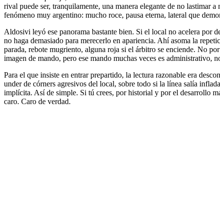
rival puede ser, tranquilamente, una manera elegante de no lastimar a 
fenómeno muy argentino: mucho roce, pausa eterna, lateral que demora
Aldosivi leyó ese panorama bastante bien. Si el local no acelera por 
no haga demasiado para merecerlo en apariencia. Ahí asoma la repetició
parada, rebote mugriento, alguna roja si el árbitro se enciende. No p
imagen de mando, pero ese mando muchas veces es administrativo, no 
Para el que insiste en entrar prepartido, la lectura razonable era desc
under de córners agresivos del local, sobre todo si la línea salía inf
implícita. Así de simple. Si tú crees, por historial y por el desarro
caro. Caro de verdad.