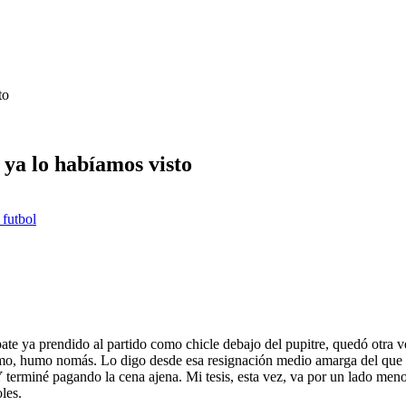
to
ya lo habíamos visto
 futbol
pate ya prendido al partido como chicle debajo del pupitre, quedó otra
o, humo nomás. Lo digo desde esa resignación medio amarga del que alg
terminé pagando la cena ajena. Mi tesis, esta vez, va por un lado meno
les.