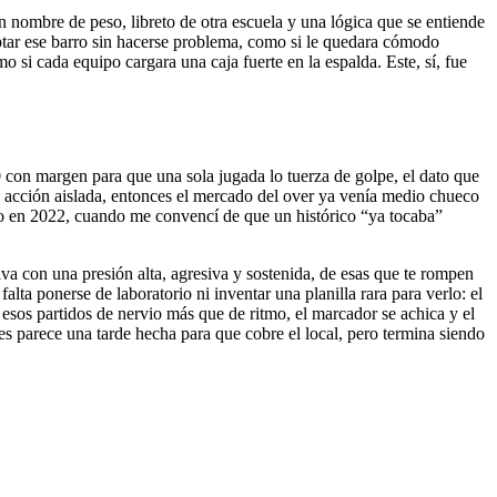
un nombre de peso, libreto de otra escuela y una lógica que se entiende
eptar ese barro sin hacerse problema, como si le quedara cómodo
o si cada equipo cargara una caja fuerte en la espalda. Este, sí, fue
90 con margen para que una sola jugada lo tuerza de golpe, el dato que
una acción aislada, entonces el mercado del over ya venía medio chueco
mo en 2022, cuando me convencí de que un histórico “ya tocaba”
iva con una presión alta, agresiva y sostenida, de esas que te rompen
lta ponerse de laboratorio ni inventar una planilla rara para verlo: el
 esos partidos de nervio más que de ritmo, el marcador se achica y el
s parece una tarde hecha para que cobre el local, pero termina siendo