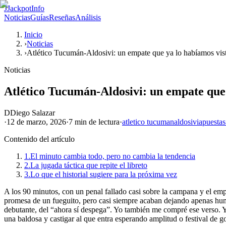
J
JackpotInfo
Noticias
Guías
Reseñas
Análisis
Inicio
›
Noticias
›
Atlético Tucumán-Aldosivi: un empate que ya lo habíamos vis
Noticias
Atlético Tucumán-Aldosivi: un empate que 
D
Diego Salazar
·
12 de marzo, 2026
·
7 min
de lectura
·
atletico tucuman
aldosivi
apuestas
Contenido del artículo
1.
El minuto cambia todo, pero no cambia la tendencia
2.
La jugada táctica que repite el libreto
3.
Lo que el historial sugiere para la próxima vez
A los 90 minutos, con un penal fallado casi sobre la campana y el em
promesa de un fueguito, pero casi siempre acaban dejando apenas hum
debutante, del “ahora sí despega”. Yo también me compré ese verso. Y 
una baldosa y castigar al que entra esperando amplitud o festival de go