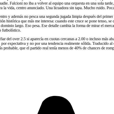
nadie. Falcioni no iba a volver al equipo una orquesta en una sola tarde
 la vida, centro anunciado. Una licuadora sin tapa. Mucho ruido. Poca
dentro y además no pesca una segunda jugada limpia después del primer 
n histórica que más me interesa: cuando este cruce se pone tenso, se de
or dominio largo. Eso pesa. Ese detalle cambia la forma de mirar el mer
futbolístico.
onfiar del over 2.5 si aparecía en cuotas cercanas a 2.00 o incluso más 
lada por expectativa y no por una tendencia realmente sólida. Traducido 
llo más probable, que el partido real tenía menos de 40% de chances de 